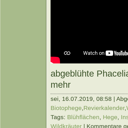
abgeblühte Phacelia
mehr
sei,
16.07.2019, 08:58 | Abge
Biotophege
,
Revierkalender
,
Tags:
Blühflächen
,
Hege
,
In
Wildkräuter
|
Kommentare g