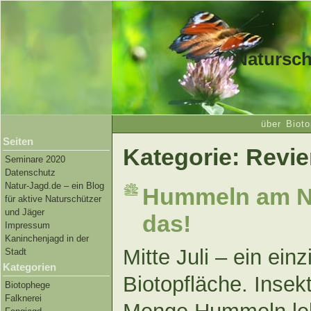
Natursch
über Bioto
Seiten
Kategorie: Revie
Seminare 2020
Datenschutz
Natur-Jagd.de – ein Blog
Hummeln am Na
für aktive Naturschützer
und Jäger
das!
Impressum
Kaninchenjagd in der
Mitte Juli – ein ein
Stadt
Kategorien
Biotopfläche. Insek
Biotophege
Falknerei