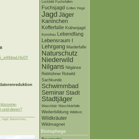
Lockbild
Fuchsfallen
Fuchsjagd
Grillen
Hege
Jagd
Jäger
Kaninchen
Kofferfalle
Krähenjagd
Lebendfang
Kunstbau
Lebensraum I
Lehrgang
Marderfalle
tt
Naturschutz
SS_e4IbbwLHs0Y
Niederwild
Nilgans
Nilgänse
Rebhühner
Rotwild
Sachkunde
datorenreduktion
Schwimmbad
Seminar
Stadt
Stadtjäger
chlossene-
Waschbär
Waschbärfalle
r-und-deren?
Weiterbildung
Wildbret
Wildkräuter
,
Jagd
,
Naturschutz
,
Wildmagnet
Biotophege