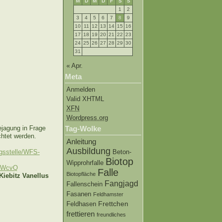
M
D
M
D
F
S
S
1
2
3
4
5
6
7
8
9
10
11
12
13
14
15
16
17
18
19
20
21
22
23
24
25
26
27
28
29
30
31
« Apr.
Meta
Anmelden
Valid XHTML
XFN
Wordpress.org
ejagung in Frage
Tag-Wolke
chtet werden.
Anleitung
Ausbildung
gsstelle/WFS-
Beton-
Biotop
Wipprohrfalle
93WcvQ
Falle
Biotopfläche
iebitz Vanellus
Fangjagd
Fallenschein
Fasanen
Feldhamster
Frettchen
Feldhasen
frettieren
freundliches