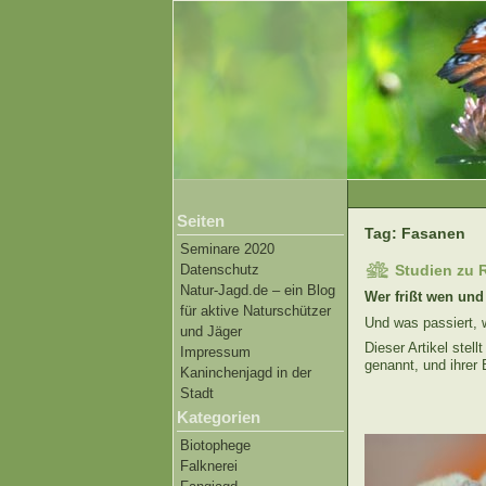
Seiten
Tag: Fasanen
Seminare 2020
Datenschutz
Studien zu 
Natur-Jagd.de – ein Blog
Wer frißt wen und
für aktive Naturschützer
Und was passiert,
und Jäger
Dieser Artikel ste
Impressum
genannt, und ihrer 
Kaninchenjagd in der
Stadt
Kategorien
Biotophege
Falknerei