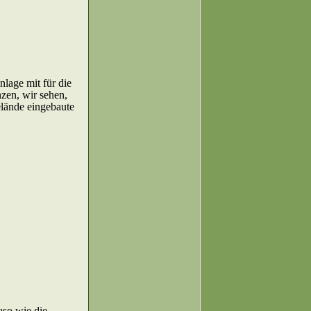
lage mit für die
zen, wir sehen,
elände eingebaute
uso wie die