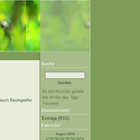
Suche
Du durchsuchst gerade
das Archiv des Tags
auch Beutegreifer
‘Fasanen’.
Abonnement
Einträge (RSS)
Kalender
August 2026