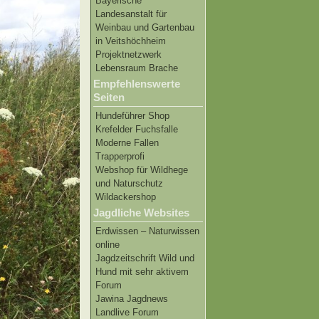
Bayerische
Landesanstalt für
Weinbau und Gartenbau
in Veitshöchheim
Projektnetzwerk
Lebensraum Brache
Empfehlenswerte
Seiten
Hundeführer Shop
Krefelder Fuchsfalle
Moderne Fallen
Trapperprofi
Webshop für Wildhege
und Naturschutz
Wildackershop
Jagdliche Websites
Erdwissen – Naturwissen
online
Jagdzeitschrift Wild und
Hund mit sehr aktivem
Forum
Jawina Jagdnews
Landlive Forum