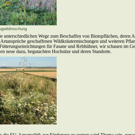
lugwildmischung
ie unterschiedlichen Wege zum Beschaffen von Biotopflächen, deren An
n Artansprüche geschaffenen Wildkräutermischungen und weiteren Pflan
 Fütterungseinrichtungen für Fasane und Rebhühner, wir schauen im G
uen neue dazu, begutachten Hochsitze und deren Standorte.
n die EU-Agrarpolitik zur Förderung zu nutzen wird Thema sein, gena