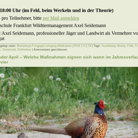
 18:00 Uhr (im Feld, beim Werkeln und in der Theorie)
 pro Teilnehmer, bitte
per Mail anmelden
gdschule Frankfurt Wildtiermanagement Axel Seidemann
: Axel Seidemann, professioneller Jäger und Landwirt als Vermehrer 
gut
gelegt unter:
Biotophege
,
Fangjagd
,
Lehrgang
,
Wildkräuter
|
RSS 2.0
|
TB
| Tags:
Ausbildung
,
Biotop
,
Falle
,
F
z
,
Niederwild
,
Rebhühner
|
Kommentare geschlossen
nder April – Welche Maßnahmen eignen sich wann im Jahresverlau
vier