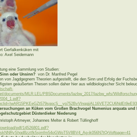
ert Gerfalkenküken mit
to: Axel Seidemann
rtung eine Sammlung von Studien:
 Sinn oder Unsinn?
von Dr. Manfred Pegel
n von Jagdgegnern Theorien aufgestellt, die den Sinn und Erfolg der Fuchsb
figsten geäußerten Thesen sollen daher hier aus wildbiologischer Sicht beleu
tschaft-
el/get/documents/MLR.LEL/PB5Documents/lazbw_2017/lazbw_wfs/Wildforschun
2004_1.pdf?
&fbclid=IwAR15PKEeGZt579sgocS__yg752BvVlnqqjjAL16VET2CU6NdEt9eE
tersuchungen an Küken vom Großen Brachvogel Numenius arquata und K
gelschutzgebiet Düsterdieker Niederung
hristoph Artmeyer, Johannes Melter & Robert Tüllinghoff
/download/pdf/14526801.pdf?
KXskNNRyShgd8zztfk5sjmfm54oGWoT5V8BV4_Ag-ik056N7tQrVo#page=41