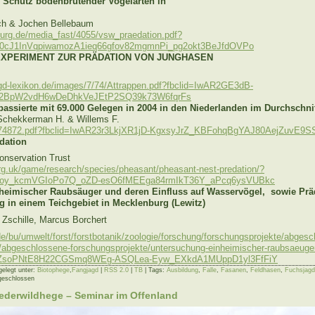
 Schutz bodenbrütender Vogelarten in
ch & Jochen Bellebaum
nburg.de/media_fast/4055/vsw_praedation.pdf?
70cJ1InVqpiwamozA1ieq66gfov82mgmnPi_pg2okt3BeJfdOVPo
EXPERIMENT ZUR PRÄDATION VON JUNGHASEN
agd-lexikon.de/images/7/74/Attrappen.pdf?fbclid=IwAR2GE3dB-
2BpW2vdH6wDeDhkVeJEtP2SQ39k73W6fqrFs
assierte mit 69.000 Gelegen in 2004 in den Niederlanden im Durchschni
Schekkerman H. & Willems F.
e/4274872.pdf?fbclid=IwAR23r3LkjXR1jD-KgxsyJrZ_KBFohqBgYAJ80AejZuvE9
dation
onservation Trust
rg.uk/game/research/species/pheasant/pheasant-nest-predation/?
Voy_kcmVGIoPo7Q_oZD-esO6fMEEga84rmIkT36Y_aPcq6ysVUBkc
heimischer Raubsäuger und deren Einfluss auf Wasservögel, sowie Prä
 in einem Teichgebiet in Mecklenburg (Lewitz)
 Zschille, Marcus Borchert
.de/bu/umwelt/forst/forstbotanik/zoologie/forschung/forschungsprojekte/abges
/abgeschlossene-forschungsprojekte/untersuchung-einheimischer-raubsaeuge
aZsoPNtE8H22CGSmq8WEg-ASQLea-Eyw_EXkdA1MUppD1yl3FfFiY
gelegt unter:
Biotophege
,
Fangjagd
|
RSS 2.0
|
TB
| Tags:
Ausbildung
,
Falle
,
Fasanen
,
Feldhasen
,
Fuchsjagd
eschlossen
iederwildhege – Seminar im Offenland