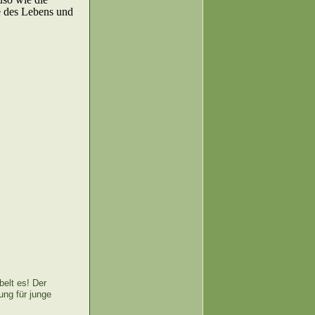
e des Lebens und
elt es! Der
ung für junge