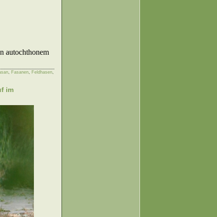
von autochthonem
asan
,
Fasanen
,
Feldhasen
,
f im