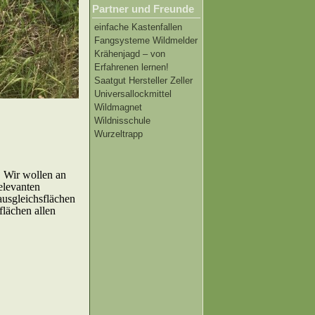
Partner und Freunde
einfache Kastenfallen
Fangsysteme Wildmelder
Krähenjagd – von
Erfahrenen lernen!
Saatgut Hersteller Zeller
Universallockmittel
Wildmagnet
Wildnisschule
Wurzeltrapp
. Wir wollen an
elevanten
usgleichsflächen
flächen allen