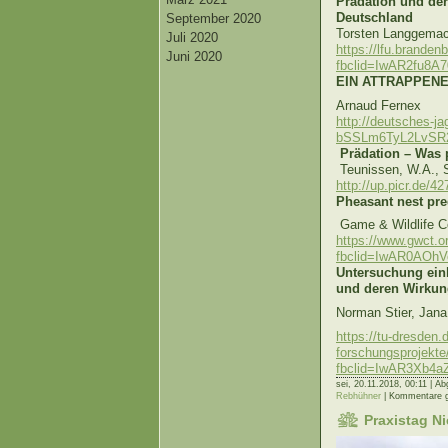
Prädation und der
Deutschland
September 2020
Torsten Langgema
Juli 2020
https://lfu.brande
Juni 2020
fbclid=IwAR2fu8A
EIN ATTRAPPEN
Arnaud Fernex
http://deutsches-j
bSSLm6TyL2LvSR
Prädation – Was p
Teunissen, W.A., 
http://up.picr.d
Pheasant nest pre
Game & Wildlife C
https://www.gwct.o
fbclid=IwAR0AOh
Untersuchung ein
und deren Wirkung
Norman Stier, Jana
https://tu-dresden
forschungsprojekte
fbclid=IwAR3Xb4
sei,
20.11.2018, 00:11 | Ab
Rebhühner
|
Kommentare g
Praxistag N