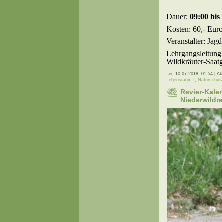
Dauer:
09:00 bis
Kosten: 60,- Euro
Veranstalter: Ja
Lehrgangsleitung
Wildkräuter-Saat
sei,
10.07.2018, 01:54 | Ab
Lebensraum I
,
Naturschut
Revier-Kale
Niederwildre