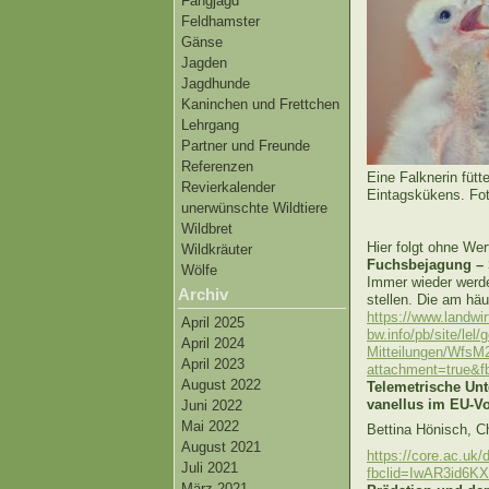
Fangjagd
Feldhamster
Gänse
Jagden
Jagdhunde
Kaninchen und Frettchen
Lehrgang
Partner und Freunde
Referenzen
Eine Falknerin fütt
Revierkalender
Eintagskükens. Fo
unerwünschte Wildtiere
Wildbret
Hier folgt ohne We
Wildkräuter
Fuchsbejagung –
Wölfe
Immer wieder werde
Archiv
stellen. Die am häu
https://www.landwir
April 2025
bw.info/pb/site/l
April 2024
Mitteilungen/WfsM
April 2023
attachment=true
August 2022
Telemetrische Un
vanellus im EU-Vo
Juni 2022
Mai 2022
Bettina Hönisch, C
August 2021
https://core.ac.uk
Juli 2021
fbclid=IwAR3id6
März 2021