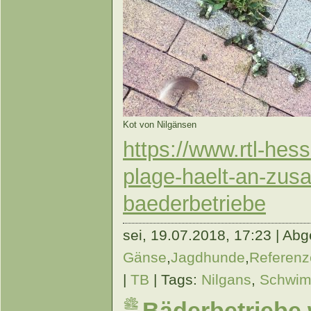
Kot von Nilgänsen
https://www.rtl-hess
plage-haelt-an-zusae
baederbetriebe
sei,
19.07.2018, 17:23 | Abge
Gänse
,
Jagdhunde
,
Referenz
|
TB
| Tags:
Nilgans
,
Schwi
Bäderbetriebe 