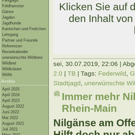
Fangjagd
Klicken Sie auf 
Feldhamster
Gänse
den Inhalt vo
Jagden
Jagdhunde
Kaninchen und Frettchen
Lehrgang
Partner und Freunde
Referenzen
Revierkalender
unerwünschte Wildtiere
sei,
30.07.2019, 22:06 | Abg
Wildbret
Wildkräuter
2.0
|
TB
| Tags:
Federwild
,
G
Wölfe
Archiv
Stadtjagd
,
unerwünschte Wil
April 2025
Immer mehr Ni
April 2024
April 2023
Rhein-Main
August 2022
Juni 2022
Mai 2022
Nilgänse am Off
August 2021
Juli 2021
Hilft doch nur a
März 2021