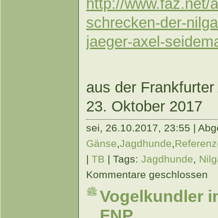
http://www.faz.net/a
schrecken-der-nilga
jaeger-axel-seide
aus der Frankfurte
23. Oktober 2017
sei,
26.10.2017, 23:55 | Abge
Gänse
,
Jagdhunde
,
Referenz
|
TB
| Tags:
Jagdhunde
,
Nil
Kommentare geschlossen
Vogelkundler i
FNP