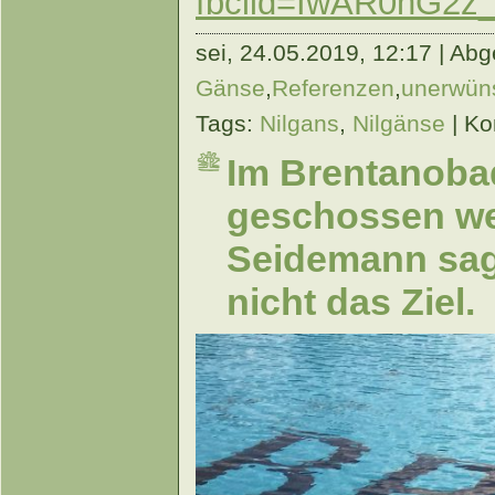
fbclid=IwAR0hG2
sei,
24.05.2019, 12:17 | Abge
Gänse
,
Referenzen
,
unerwüns
Tags:
Nilgans
,
Nilgänse
|
Ko
Im Brentanobad
geschossen we
Seidemann sagt
nicht das Ziel.