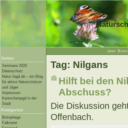
Natursch
über Bioto
Seiten
Tag: Nilgans
Seminare 2020
Datenschutz
Natur-Jagd.de – ein Blog
Hilft bei den N
für aktive Naturschützer
und Jäger
Abschuss?
Impressum
Kaninchenjagd in der
Die Diskussion geht 
Stadt
Kategorien
Offenbach.
Biotophege
Falknerei