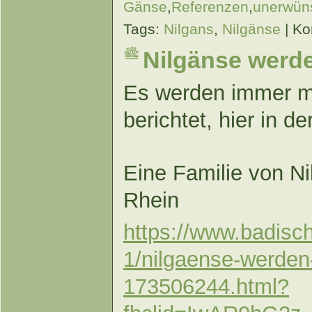
Gänse
,
Referenzen
,
unerwüns
Tags:
Nilgans
,
Nilgänse
|
Ko
Nilgänse werde
Es werden immer me
berichtet, hier in d
Eine Familie von N
Rhein
https://www.badisc
1/nilgaense-werden
173506244.html?