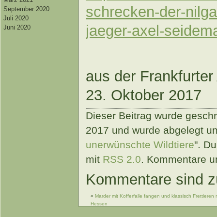
schrecken-der-nilga
September 2020
Juli 2020
jaeger-axel-seide
Juni 2020
aus der Frankfurte
23. Oktober 2017
Dieser Beitrag wurde gesch
2017 und wurde abgelegt unt
unerwünschte Wildtiere
". D
mit
RSS 2.0
. Kommentare un
Kommentare sind zu
«
Marder mit Kofferfalle fangen und klassisch Frettieren 
Hessen