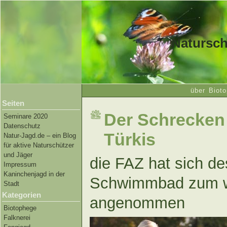
Natursch
über Bioto
Seiten
Der Schrecken 
Seminare 2020
Datenschutz
Türkis
Natur-Jagd.de – ein Blog
für aktive Naturschützer
und Jäger
die FAZ hat sich d
Impressum
Kaninchenjagd in der
Schwimmbad zum w
Stadt
Kategorien
angenommen
Biotophege
Falknerei