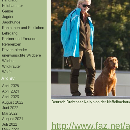
Fangjagd
Feldhamster
Gänse
Jagden
Jagdhunde
Kaninchen und Frettchen
Lehrgang
Partner und Freunde
Referenzen
Revierkalender
unerwünschte Wildtiere
Wildbret
Wildkräuter
Wölfe
Archiv
April 2025
April 2024
April 2023
Deutsch Drahthaar Kelly von der Neffelbachau
August 2022
Juni 2022
Mai 2022
August 2021
http://www.faz.net/a
Juli 2021
März 2021