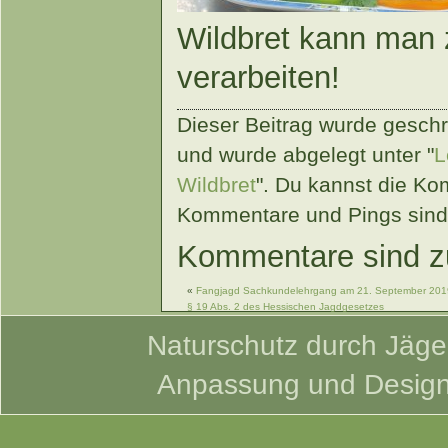
Wildbret kann man 
verarbeiten!
Dieser Beitrag wurde gesch
und wurde abgelegt unter "
L
Wildbret
". Du kannst die K
Kommentare und Pings sind 
Kommentare sind zu
«
Fangjagd Sachkundelehrgang am 21. September 201
§ 19 Abs. 2 des Hessischen Jagdgesetzes
Naturschutz durch Jäger
Anpassung und Desig