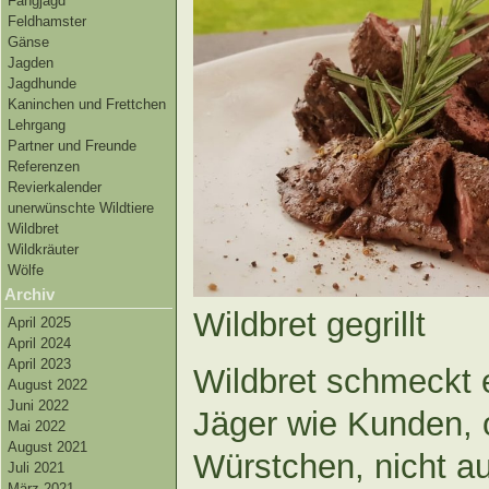
Fangjagd
Feldhamster
Gänse
Jagden
Jagdhunde
Kaninchen und Frettchen
Lehrgang
Partner und Freunde
Referenzen
Revierkalender
unerwünschte Wildtiere
Wildbret
Wildkräuter
Wölfe
Archiv
Wildbret gegrillt
April 2025
April 2024
April 2023
Wildbret schmeckt e
August 2022
Juni 2022
Jäger wie Kunden, o
Mai 2022
August 2021
Würstchen, nicht 
Juli 2021
März 2021