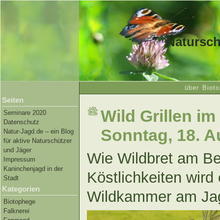
Natursch
über Bioto
Seiten
Wild Grillen i
Seminare 2020
Datenschutz
Sonntag, 18. A
Natur-Jagd.de – ein Blog
für aktive Naturschützer
und Jäger
Wie Wildbret am Bes
Impressum
Kaninchenjagd in der
Köstlichkeiten wird 
Stadt
Kategorien
Wildkammer am Jag
Biotophege
Falknerei