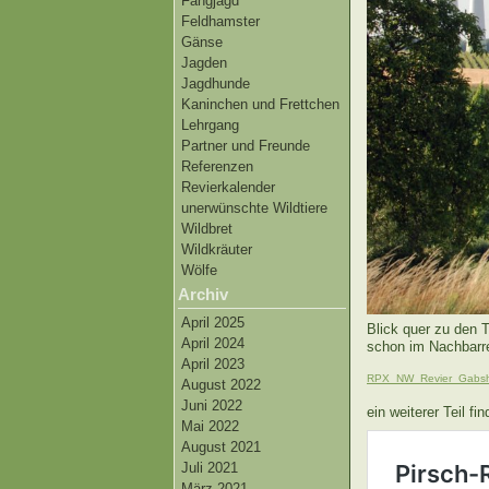
Fangjagd
Feldhamster
Gänse
Jagden
Jagdhunde
Kaninchen und Frettchen
Lehrgang
Partner und Freunde
Referenzen
Revierkalender
unerwünschte Wildtiere
Wildbret
Wildkräuter
Wölfe
Archiv
April 2025
Blick quer zu den 
April 2024
schon im Nachbarre
April 2023
RPX_NW_Revier_Gabsh
August 2022
Juni 2022
ein weiterer Teil fi
Mai 2022
August 2021
Juli 2021
März 2021