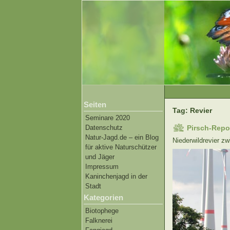
Seiten
Tag: Revier
Seminare 2020
Datenschutz
Pirsch-Repo
Natur-Jagd.de – ein Blog
Niederwildrevier z
für aktive Naturschützer
und Jäger
Impressum
Kaninchenjagd in der
Stadt
Kategorien
Biotophege
Falknerei