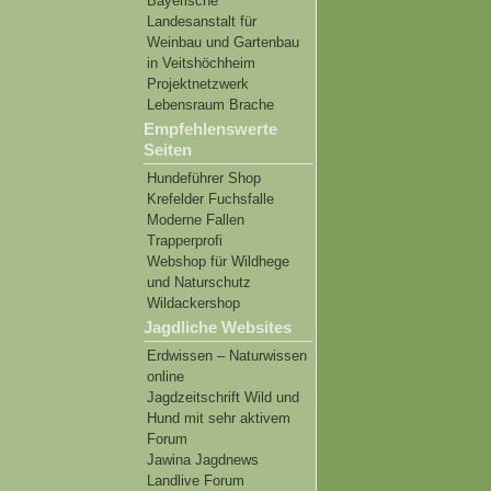
Bayerische
Landesanstalt für
Weinbau und Gartenbau
in Veitshöchheim
Projektnetzwerk
Lebensraum Brache
Empfehlenswerte
Seiten
Hundeführer Shop
Krefelder Fuchsfalle
Moderne Fallen
Trapperprofi
Webshop für Wildhege
und Naturschutz
Wildackershop
Jagdliche Websites
Erdwissen – Naturwissen
online
Jagdzeitschrift Wild und
Hund mit sehr aktivem
Forum
Jawina Jagdnews
Landlive Forum