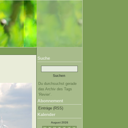
Suche
Du durchsuchst gerade
das Archiv des Tags
‘Revier’.
Abonnement
Einträge (RSS)
Kalender
August 2026