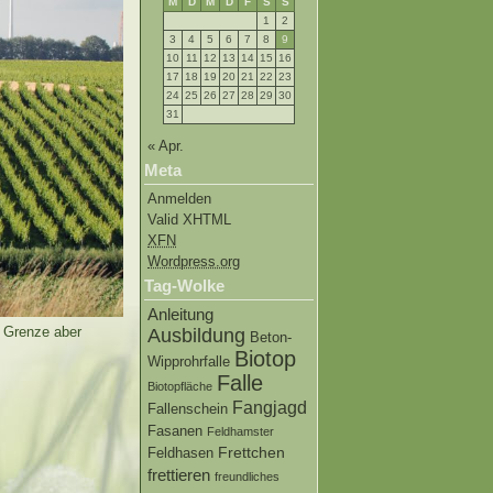
M
D
M
D
F
S
S
1
2
3
4
5
6
7
8
9
10
11
12
13
14
15
16
17
18
19
20
21
22
23
24
25
26
27
28
29
30
31
« Apr.
Meta
Anmelden
Valid XHTML
XFN
Wordpress.org
Tag-Wolke
Anleitung
r Grenze aber
Ausbildung
Beton-
Biotop
Wipprohrfalle
Falle
Biotopfläche
Fangjagd
Fallenschein
Fasanen
Feldhamster
Frettchen
Feldhasen
frettieren
freundliches