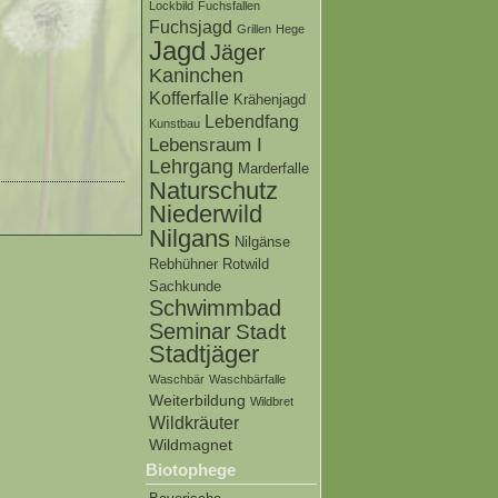
Lockbild
Fuchsfallen
Fuchsjagd
Grillen
Hege
Jagd
Jäger
Kaninchen
Kofferfalle
Krähenjagd
Lebendfang
Kunstbau
Lebensraum I
Lehrgang
Marderfalle
Naturschutz
Niederwild
Nilgans
Nilgänse
Rebhühner
Rotwild
Sachkunde
Schwimmbad
Seminar
Stadt
Stadtjäger
Waschbär
Waschbärfalle
Weiterbildung
Wildbret
Wildkräuter
Wildmagnet
Biotophege