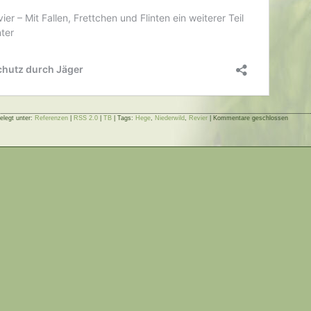
elegt unter:
Referenzen
|
RSS 2.0
|
TB
| Tags:
Hege
,
Niederwild
,
Revier
|
Kommentare geschlossen